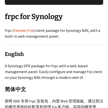
frpc for Synology
frpc (
fatedier/frp
) client package for Synology NAS, with a
built-in web management panel.
English
A Synology SPK package for frpc with a web-based
management panel. Easily configure and manage frp client
on your Synology NAS through a modern web UI.
简体中文
群晖 NAS 专用 frpc 安装包，内置 Web 管理面板。通过简洁
的网页界面轻松配置和管理 frp 客户端，实现内网穿透。