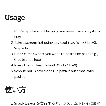
Usage
Run SnapPlus.exe, the program minimizes to system
tray
Take a screenshot using any tool (e.g., Win+Shift+S,
Snipaste)
Place cursor where you want to paste the path (e.g.,
Claude chat box)
Press the hotkey (default:
)
Ctrl+Alt+V
Screenshot is saved and file path is automatically
pasted
使い方
SnapPlus.exe を実行すると、システムトレイに最小