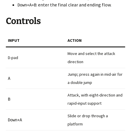
: enter the final clear and ending flow.
Down+A+B
Controls
INPUT
ACTION
Move and select the attack
D-pad
direction
Jump; press again in mid-air for
A
a double jump
Attack, with eight-direction and
B
rapid-input support
Slide or drop through a
Down+A
platform