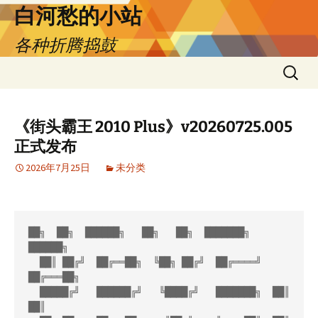
跳
白河愁的小站
至
各种折腾捣鼓
正
文
搜
索：
《街头霸王 2010 Plus》v20260725.005
正式发布
2026年7月25日
未分类
██╗  ██╗  ██████╗   ██╗   ██╗  ███████╗   
██████╗

  ██║ ██╔╝  ██╔══██╗  ╚██╗ ██╔╝  ██╔════╝  
██╔═══██╗

  █████╔╝   ██████╔╝   ╚████╔╝   ███████╗  ██║   
██║
