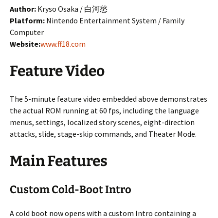
Author:
Kryso Osaka / 白河愁
Platform:
Nintendo Entertainment System / Family
Computer
Website:
www.ff18.com
Feature Video
The 5-minute feature video embedded above demonstrates
the actual ROM running at 60 fps, including the language
menus, settings, localized story scenes, eight-direction
attacks, slide, stage-skip commands, and Theater Mode.
Main Features
Custom Cold-Boot Intro
A cold boot now opens with a custom Intro containing a