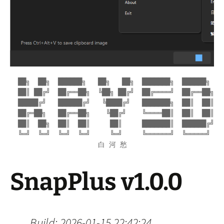
  ██╗  ██╗  ██████╗   ██╗   ██╗  ███████╗  ██████╗

  ██║ ██╔╝  ██╔══██╗  ╚██╗ ██╔╝  ██╔════╝  ██╔══██╗

  █████╔╝   ██████╔╝   ╚████╔╝   ███████╗  ██║  ██║

  ██╔═██╗   ██╔══██╗    ╚██╔╝    ╚════██║  ██║  ██║

  ██║  ██╗  ██║  ██║     ██║     ███████║  ██████╔╝

  ╚═╝  ╚═╝  ╚═╝  ╚═╝     ╚═╝     ╚══════╝  ╚═════╝

                      白 河 愁
SnapPlus v1.0.0
Build: 2026-01-15 22:42:24