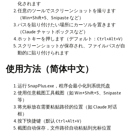
化されます
任意のツールでスクリーンショットを撮ります
（Win+Shift+S、Snipaste など）
パスを貼り付けたい場所にカーソルを置きます
（Claude チャットボックスなど）
ホットキーを押します（デフォルト：
）
Ctrl+Alt+V
スクリーンショットが保存され、ファイルパスが自
動的に貼り付けられます
使用方法（简体中文）
运行 SnapPlus.exe，程序会最小化到系统托盘
使用任意截图工具截图（如 Win+Shift+S、Snipaste
等）
将光标放在需要粘贴路径的位置（如 Claude 对话
框）
按下快捷键（默认
）
Ctrl+Alt+V
截图自动保存，文件路径自动粘贴到光标位置