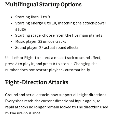
Multilingual Startup Options
Starting lives: 1 to 9
Starting energy: 0 to 10, matching the attack-power
gauge
Starting stage: choose from the five main planets
Music player: 23 unique tracks
Sound player: 27 actual sound effects
Use Left or Right to select a music track or sound effect,
press
to play it, and press
to stop it. Changing the
A
B
number does not restart playback automatically.
Eight-Direction Attacks
Ground and aerial attacks now support all eight directions.
Every shot reads the current directional input again, so
rapid attacks no longer remain locked to the direction used
by the previous shot.