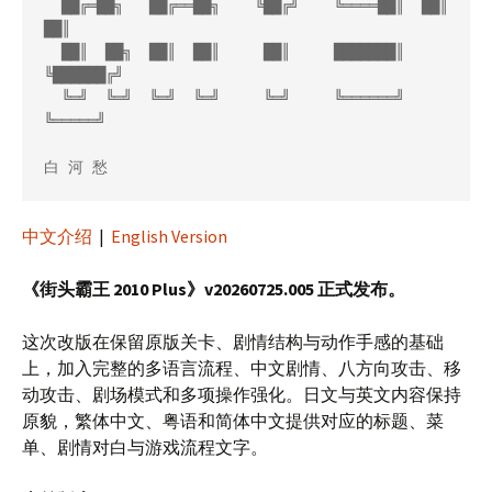
  ██╔═██╗   ██╔══██╗    ╚██╔╝    ╚════██║  ██║   
██║

  ██║  ██╗  ██║  ██║     ██║     ███████║  
╚██████╔╝

  ╚═╝  ╚═╝  ╚═╝  ╚═╝     ╚═╝     ╚══════╝   
╚═════╝

中文介绍
|
English Version
《街头霸王 2010 Plus》v20260725.005 正式发布。
这次改版在保留原版关卡、剧情结构与动作手感的基础
上，加入完整的多语言流程、中文剧情、八方向攻击、移
动攻击、剧场模式和多项操作强化。日文与英文内容保持
原貌，繁体中文、粤语和简体中文提供对应的标题、菜
单、剧情对白与游戏流程文字。