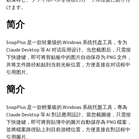
けます。
简介
SnapPlus 是一款轻量级的 Windows 系统托盘工具，专为
Claude Desktop 等 AI 对话应用设计。当您截图后，只需按
下快捷键，即可将剪贴板中的图片自动保存为 PNG 文件，
并将文件路径粘贴到当前光标位置，方便直接在对话框中
引用图片。
簡介
SnapPlus 是一款輕量級的 Windows 系統托盤工具，專為
Claude Desktop 等 AI 對話應用設計。當您截圖後，只需按
下快捷鍵，即可將剪貼簿中的圖片自動儲存為 PNG 檔案，
並將檔案路徑貼上到目前游標位置，方便直接在對話框中
引用圖片。