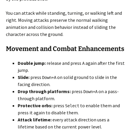
You can attack while standing, turning, or walking left and
right. Moving attacks preserve the normal walking
animation and collision behavior instead of sliding the
character across the ground.
Movement and Combat Enhancements
Double jump:
release and press
again after the first
A
jump.
Slide:
press
on solid ground to slide in the
Down+A
facing direction.
Drop through platforms:
press
on a pass-
Down+A
through platform.
Protective orbs:
press
to enable them and
Select
press it again to disable them.
Attack lifetime:
every attack direction uses a
lifetime based on the current power level.