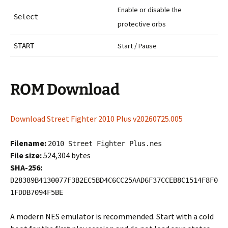
Enable or disable the
Select
protective orbs
Start / Pause
START
ROM Download
Download Street Fighter 2010 Plus v20260725.005
Filename:
2010 Street Fighter Plus.nes
File size:
524,304 bytes
SHA-256:
D28389B4130077F3B2EC5BD4C6CC25AAD6F37CCEB8C1514F8F0
1FDDB7094F5BE
A modern NES emulator is recommended. Start with a cold