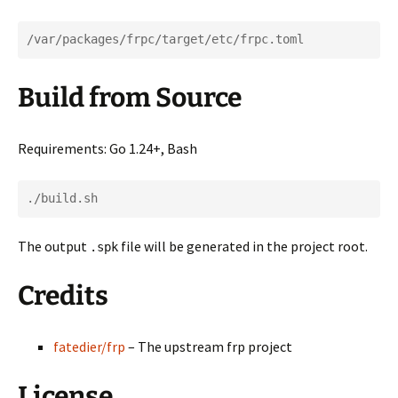
/var/packages/frpc/target/etc/frpc.toml
Build from Source
Requirements: Go 1.24+, Bash
./build.sh
The output
file will be generated in the project root.
.spk
Credits
fatedier/frp
– The upstream frp project
License