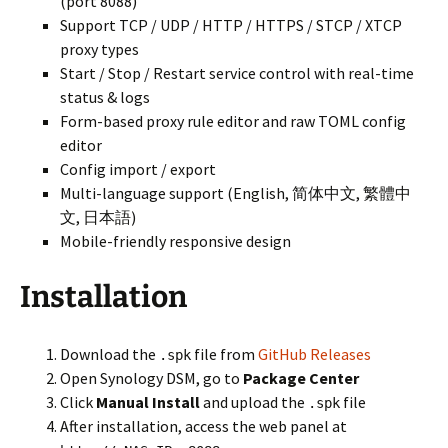
(port 8088)
Support TCP / UDP / HTTP / HTTPS / STCP / XTCP
proxy types
Start / Stop / Restart service control with real-time
status & logs
Form-based proxy rule editor and raw TOML config
editor
Config import / export
Multi-language support (English, 简体中文, 繁體中
文, 日本語)
Mobile-friendly responsive design
Installation
Download the
file from
GitHub Releases
.spk
Open Synology DSM, go to
Package Center
Click
Manual Install
and upload the
file
.spk
After installation, access the web panel at