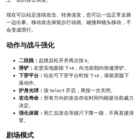
现在可以站定连续攻击、转身连发，也可以一边正常走路
一边出拳。移动攻击保留步行动画、碰撞和镜头移动，不
会变成滑行。
动作与战斗强化
二段跳：
起跳后松开并再次按
。
A
滑铲：
在坚实地面按
，向当前朝向快速滑铲。
下+A
下穿平台：
站在可下穿平台时按
，保留原版下
下+A
落动作。
护身光球：
按
开启，再按一次关闭。
Select
攻击寿命：
所有方向的攻击存在时间均根据当前威力
决定。
强化保留：
死亡后攻击等级只下降一级，不再直接清
零。
剧场模式