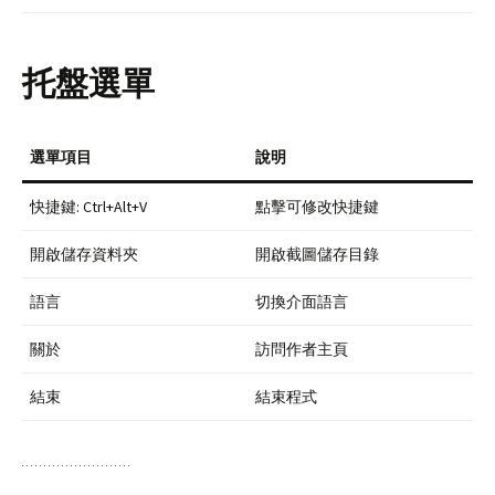
托盤選單
選單項目
說明
快捷鍵: Ctrl+Alt+V
點擊可修改快捷鍵
開啟儲存資料夾
開啟截圖儲存目錄
語言
切換介面語言
關於
訪問作者主頁
結束
結束程式