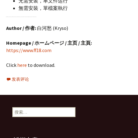
无需安装，单文件运行
無需安裝，單檔案執行
Author / 作者:
白河愁 (Kryso)
Homepage / ホームページ / 主页 / 主頁:
https://www.ff18.com
Click
here
to download.
发表评论
搜
索：