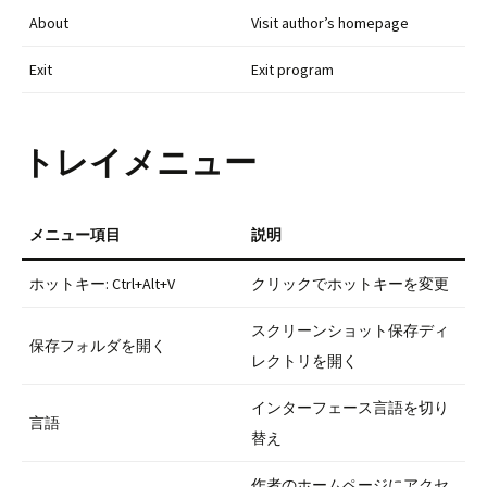
About
Visit author’s homepage
Exit
Exit program
トレイメニュー
メニュー項目
説明
ホットキー: Ctrl+Alt+V
クリックでホットキーを変更
スクリーンショット保存ディ
保存フォルダを開く
レクトリを開く
インターフェース言語を切り
言語
替え
作者のホームページにアクセ