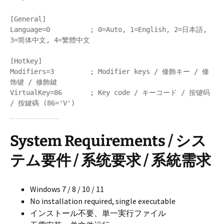
[General]

Language=0          ; 0=Auto, 1=English, 2=日本語, 
3=简体中文, 4=繁體中文

[Hotkey]

Modifiers=3         ; Modifier keys / 修飾キー / 修
饰键 / 修飾鍵

VirtualKey=86       ; Key code / キーコード / 按键码 
/ 按鍵碼 (86='V')
System Requirements / シス
テム要件 / 系统要求 / 系統需求
Windows 7 / 8 / 10 / 11
No installation required, single executable
インストール不要、単一実行ファイル