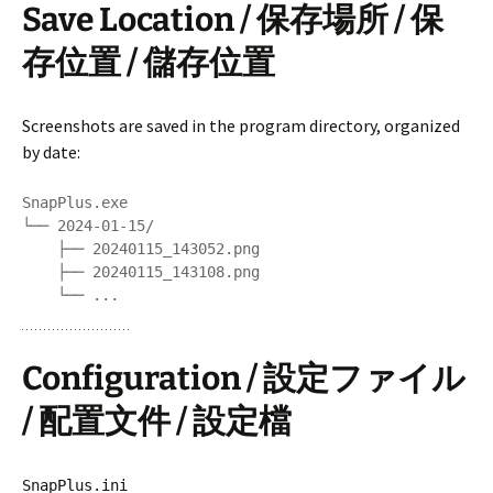
Save Location / 保存場所 / 保
存位置 / 儲存位置
Screenshots are saved in the program directory, organized
by date:
SnapPlus.exe

└── 2024-01-15/

    ├── 20240115_143052.png

    ├── 20240115_143108.png

    └── ...
Configuration / 設定ファイル
/ 配置文件 / 設定檔
SnapPlus.ini