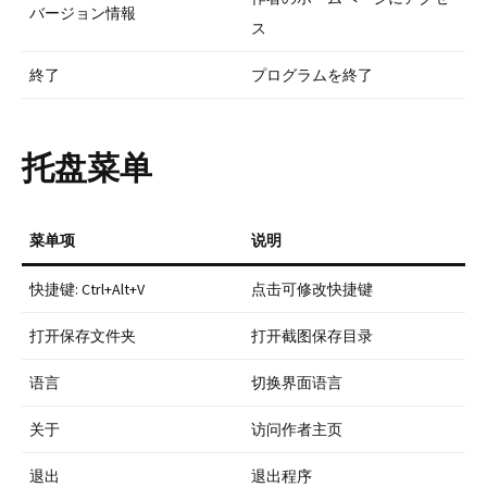
バージョン情報
ス
終了
プログラムを終了
托盘菜单
菜单项
说明
快捷键: Ctrl+Alt+V
点击可修改快捷键
打开保存文件夹
打开截图保存目录
语言
切换界面语言
关于
访问作者主页
退出
退出程序