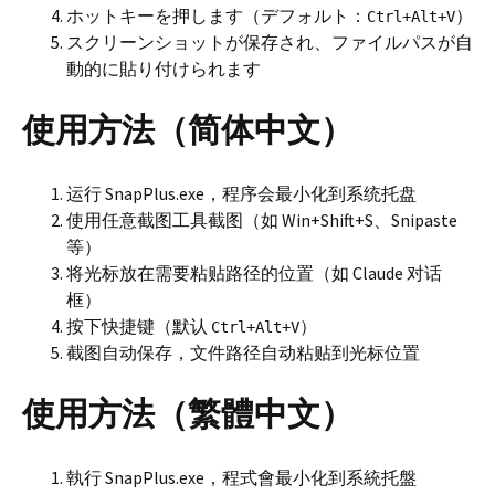
ホットキーを押します（デフォルト：
）
Ctrl+Alt+V
スクリーンショットが保存され、ファイルパスが自
動的に貼り付けられます
使用方法（简体中文）
运行 SnapPlus.exe，程序会最小化到系统托盘
使用任意截图工具截图（如 Win+Shift+S、Snipaste
等）
将光标放在需要粘贴路径的位置（如 Claude 对话
框）
按下快捷键（默认
）
Ctrl+Alt+V
截图自动保存，文件路径自动粘贴到光标位置
使用方法（繁體中文）
執行 SnapPlus.exe，程式會最小化到系統托盤