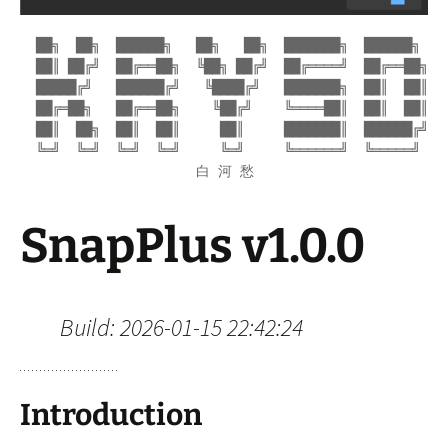
  ██╗  ██╗  ██████╗   ██╗   ██╗  ███████╗  ██████╗

  ██║ ██╔╝  ██╔══██╗  ╚██╗ ██╔╝  ██╔════╝  ██╔══██╗

  █████╔╝   ██████╔╝   ╚████╔╝   ███████╗  ██║  ██║

  ██╔═██╗   ██╔══██╗    ╚██╔╝    ╚════██║  ██║  ██║

  ██║  ██╗  ██║  ██║     ██║     ███████║  ██████╔╝

  ╚═╝  ╚═╝  ╚═╝  ╚═╝     ╚═╝     ╚══════╝  ╚═════╝

                      白 河 愁
SnapPlus v1.0.0
Build: 2026-01-15 22:42:24
Introduction