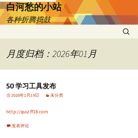
跳
白河愁的小站
至
各种折腾捣鼓
正
文
搜
索：
月度归档：2026年01月
50 学习工具发布
2026年1月19日
未分类
http://quiz.ff18.com
发表评论