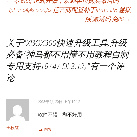
文
←
本 Blog 正式开张，欢迎各位购买激活码
iphone4,4s,5,5c,5s 运营商配置补丁iPatchJB 越狱
版 激活码 免86
→
章
导
关于“
XBOX360快速升级工具,升级
必备(神马都不用懂不用教程自制
航
专用支持16747 DL3.12)
”有一个评
论
2015年4月20日 上午10:12
软件不错，和不好用
王秋红
回复