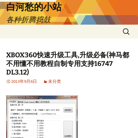
跳
白河愁的小站
至
各种折腾捣鼓
正
文
搜
索：
XBOX360快速升级工具,升级必备(神马都
不用懂不用教程自制专用支持16747
DL3.12)
2013年9月6日
未分类