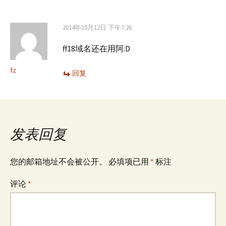
航
2014年10月12日 下午7:26
ff18域名还在用阿:D
fz
回复
发表回复
您的邮箱地址不会被公开。
必填项已用
*
标注
评论
*