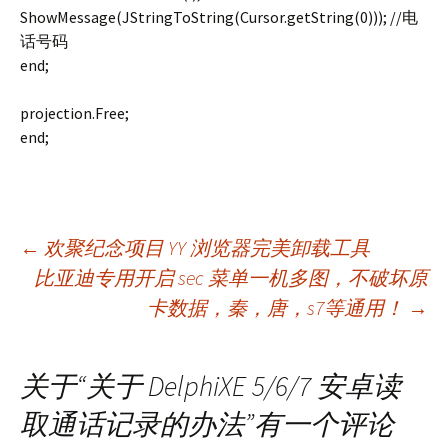
ShowMessage(JStringToString(Cursor.getString(0))); //电
话号码
end;
projection.Free;
end;
文
←
欢聚纪念项目 YY 浏览器完美卸载工具
比亚迪专用开启 sec 菜单一机多图，不破坏原
卡数据，秦，唐，s7等通用！
→
章
导
关于“
关于 DelphiXE 5/6/7 安卓读
取通话记录的办法
”有一个评论