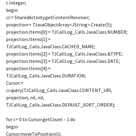
i: Integer;
begin
cr:= SharedActivity.getContentResolver;
projection:= TJavaObjectArray<JString>.Create(5);
projection.Items[0]:= TJCallLog_Calls.JavaClass.NUMBER;
projection.Items[1]:=
TJCallLog_Calls.JavaClass.CACHED_NAME;
projection.Items[2]:= TJCallLog_Calls.JavaClass.&TYPE;
projection.Items[3]:= TJCallLog_Calls.JavaClass.DATE;
projection.Items[4]:=
TJCallLog_Calls.JavaClass.DURATION;
Cursor:=
cr.query(TJCallLog_Calls.JavaClass.CONTENT_URI,
projection, nil, nil,
TJCallLog_Calls.JavaClass.DEFAULT_SORT_ORDER);
for i:= 0 to Cursor.getCount – 1 do
begin
Cursor.moveToPosition(i);