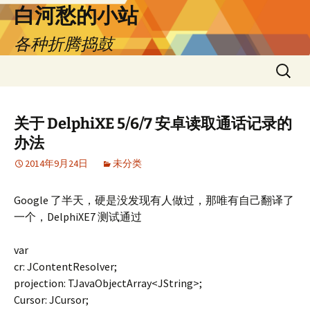
跳
白河愁的小站
至
各种折腾捣鼓
正
文
搜
索：
关于 DelphiXE 5/6/7 安卓读取通话记录的
办法
2014年9月24日
未分类
Google 了半天，硬是没发现有人做过，那唯有自己翻译了
一个，DelphiXE7 测试通过
var
cr: JContentResolver;
projection: TJavaObjectArray<JString>;
Cursor: JCursor;